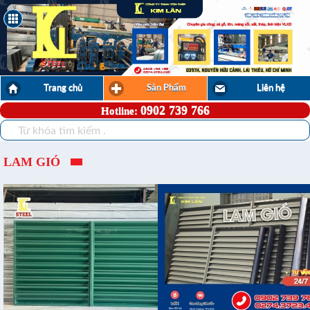
STEEL
Trang chủ
Sản Phẩm
Liên hệ
0902 739 766
Hotline:
LAM GIÓ