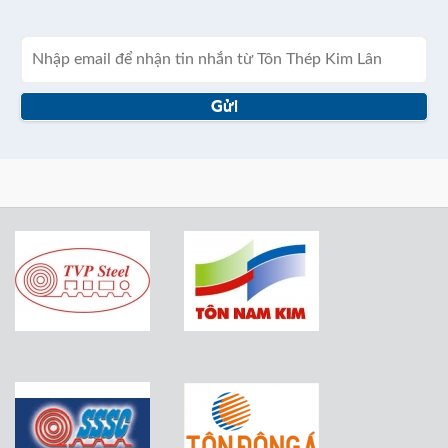
chuộng nhất năm 2026. Giải pháp lấy
sáng tự nhiên giúp tiết kiệm điện năng và
tối ưu chi phí cho nhà xưởng. Xem ngay tại Kim Lân Steel!
Cách vệ sinh mái tôn định kỳ để tăng tuổi thọ
Gửi
Bạn muốn mái tôn luôn như mới? Xem
ngay hướng dẫn chi tiết cách vệ sinh mái
tôn định kỳ từ chuyên gia Kim Lân Steel
để tăng tuổi thọ công trình và tiết kiệm
chi phí!
CÔNG NGHỆ MẠ KẼM NHÚNG NÓNG LÀ GÌ?
GIẢI PHÁP VÀNG BẢO VỆ CÔNG TRÌNH KHỎI
RỈ SÉT
Mạ kẽm nhúng nóng là gì? Tìm hiểu quy
trình và lợi ích vượt trội của thép mạ
kẽm nhúng nóng trong việc chống rỉ sét cho công trình tại
Tôn Thép Kim Lân.