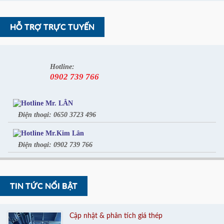
HỖ TRỢ TRỰC TUYẾN
Hotline:
0902 739 766
Mr. LÂN
Điện thoại: 0650 3723 496
Mr.Kim Lân
Điện thoại: 0902 739 766
TIN TỨC NỔI BẬT
Cập nhật & phân tích giá thép