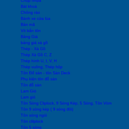
Chụp nhựa
Bát khoá
Chông rào
Bánh xe cửa lùa
Bản mã
Vít bắn tôn
Bảng Giá
bảng giá xà gồ
Thép - Xà Gồ
Thép Xà Gồ C, Z
Thép hình U, I, V, H
Thép vuông, Thép hộp
Tôn Đổ sàn - tôn Sàn Deck
Phụ kiện tôn đỗ sàn
Tôn đỗ sàn
Lam Gió
Lam gió
Tôn Sóng Cliplock, 9 Sóng Kép, 5 Sóng, Tôn Vòm
Tôn 9 sóng kép ( 9 sóng đôi)
Tôn sóng ngói
Tôn clilplock
Tôn 5 sóng