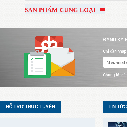
SẢN PHẨM CÙNG LOẠI
HỖ TRỢ TRỰC TUYẾN
TIN TỨC