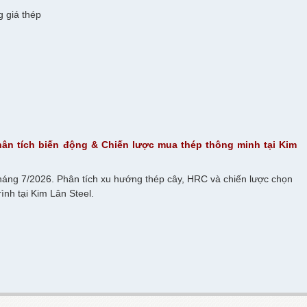
g giá thép
Phân tích biến động & Chiến lược mua thép thông minh tại Kim
háng 7/2026. Phân tích xu hướng thép cây, HRC và chiến lược chọn
ình tại Kim Lân Steel.
Biến Động Không? Cập Nhật Mới Nhất Tại TP.HCM