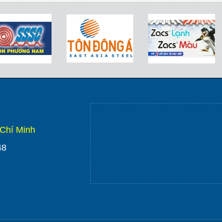
Giá tôn sàn deck tháng 8/2026 có biến 
TP.HCM và mẹo chọn vật tư tiết kiệm từ
Top 5 Loại Tôn Lấy Sáng Phổ Biến Nh
Khám phá top 5 loại tôn lấy sáng được ư
điện năng và tối ưu chi phí cho nhà xưở
Chí Minh
148
Cách vệ sinh mái tôn định kỳ để tăng