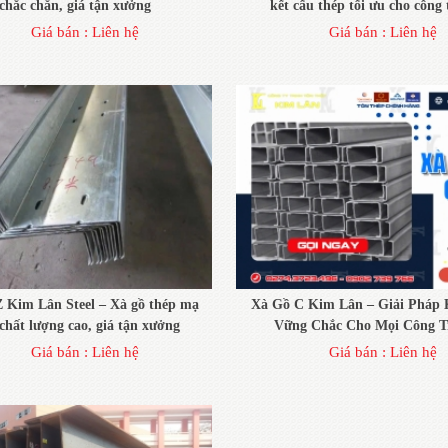
chắc chắn, giá tận xưởng
kết cấu thép tối ưu cho công 
Giá bán :
Liên hệ
Giá bán :
Liên hệ
 Kim Lân Steel – Xà gồ thép mạ
Xà Gồ C Kim Lân – Giải Pháp 
chất lượng cao, giá tận xưởng
Vững Chắc Cho Mọi Công T
Giá bán :
Liên hệ
Giá bán :
Liên hệ