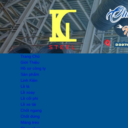
STEEL
Trang Chủ
Giới Thiệu
Hồ sơ công ty
Sản phẩm
Linh Kiện
Lề lá
Lề xoay
Lề cối phi
Lề xe tải
Chốt ngang
Chốt đứng
Máng treo