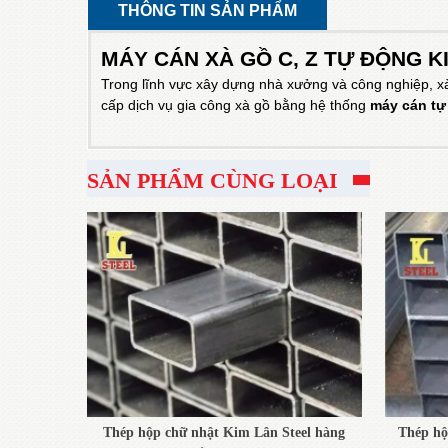
THÔNG TIN SẢN PHẨM
MÁY CÁN XÀ GỒ C, Z TỰ ĐỘNG KI
Trong lĩnh vực xây dựng nhà xưởng và công nghiệp, xà
cấp dịch vụ gia công xà gồ bằng hệ thống
máy cán tự
SẢN PHẨM CÙNG LOẠI
Thép hộp chữ nhật Kim Lân Steel hàng
Thép hộ