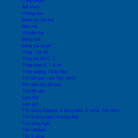
Chụp nhựa
Bát khoá
Chông rào
Bánh xe cửa lùa
Bản mã
Vít bắn tôn
Bảng Giá
bảng giá xà gồ
Thép - Xà Gồ
Thép Xà Gồ C, Z
Thép hình U, I, V, H
Thép vuông, Thép hộp
Tôn Đổ sàn - tôn Sàn Deck
Phụ kiện tôn đỗ sàn
Tôn đỗ sàn
Lam Gió
Lam gió
Tôn Sóng Cliplock, 9 Sóng Kép, 5 Sóng, Tôn Vòm
Tôn 9 sóng kép ( 9 sóng đôi)
Tôn sóng ngói
Tôn clilplock
Tôn 5 sóng